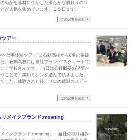
ギのぬかを素材に生かした滑らかな肌触りのワ
などが人気を集めています。２５日まで。
この記事を読む
験ツアー
やべ仕事体験ツアー”に石動高校から8名の生徒
た。石動高校には当社ブランド“スクリート”に
い！学校さんです。 当日は会社概要の説明か
いうことで工業用ミシンを踏んで頂きました。
うでした。体験された後、プロの縫製のスピー
この記事を読む
メイクブランド:meaning
イクブランド:meaning」：当社の取り組み