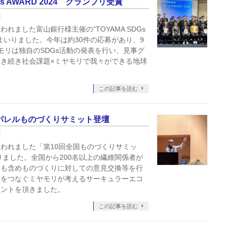
s AWARD 2024 グランプリ受賞
われました富山銀行様主催の“TOYAMA SDGs
してまいりました。今年は約30件の応募があり、9
モリは独自のSDGs活動の発表を行い、見事グ
き続き社会課題×ミヤモリで我々ができる地球
この記事を読む
パレルものづくりサミット登壇
に行われました「第10回全国ものづくりサミッ
りました。全国から200名以上の繊維関係者が
会も含めものづくりに対しての意見交換等を行
炭をつなぐミヤモリが考えるサーキュラーエコ
メントを頂きました。
この記事を読む