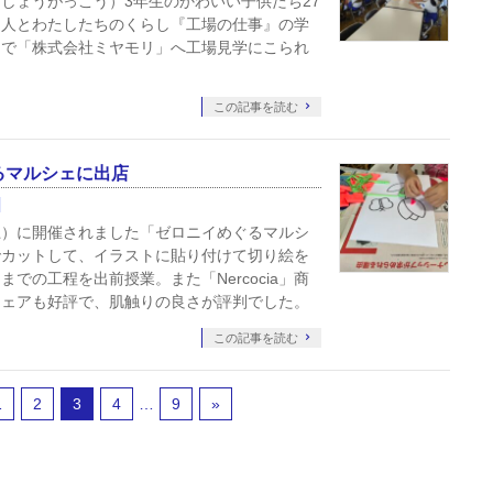
しょうがっこう）3年生のかわいい子供たち27
く人とわたしたちのくらし『工場の仕事』の学
とで「株式会社ミヤモリ」へ工場見学にこられ
この記事を読む
るマルシェに出店
（土）に開催されました「ゼロニイめぐるマルシ
でカットして、イラストに貼り付けて切り絵を
での工程を出前授業。また「Nercocia」商
ウェアも好評で、肌触りの良さが評判でした。
この記事を読む
1
2
3
4
…
9
»