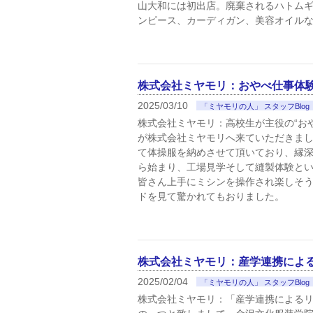
山大和には初出店。廃棄されるハトム
ンピース、カーディガン、美容オイル
株式会社ミヤモリ：おやべ仕事体
2025/03/10
「ミヤモリの人」 スタッフBlog
株式会社ミヤモリ：高校生が主役の“お
が株式会社ミヤモリへ来ていただきまし
て体操服を納めさせて頂いており、縁深
ら始まり、工場見学そして縫製体験と
皆さん上手にミシンを操作され楽しそ
ドを見て驚かれてもおりました。
株式会社ミヤモリ：産学連携によるリ
2025/02/04
「ミヤモリの人」 スタッフBlog
株式会社ミヤモリ：「産学連携によるリメ