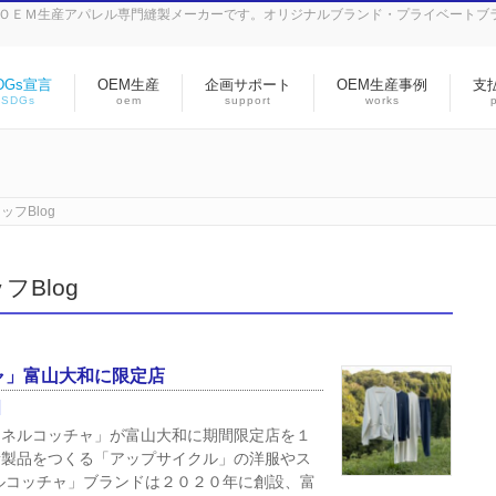
のＯＥＭ生産アパレル専門縫製メーカーです。オリジナルブランド・プライベートブ
DGs宣言
OEM生産
企画サポート
OEM生産事例
支
SDGs
oem
support
works
フBlog
Blog
ャ」富山大和に限定店
「ネルコッチャ」が富山大和に期間限定店を１
新製品をつくる「アップサイクル」の洋服やス
ルコッチャ」ブランドは２０２０年に創設、富