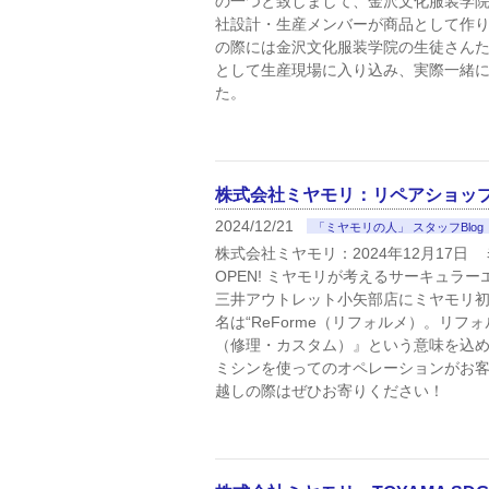
の一つと致しまして、金沢文化服装学
社設計・生産メンバーが商品として作
の際には金沢文化服装学院の生徒さん
として生産現場に入り込み、実際一緒
た。
株式会社ミヤモリ：リペアショップ 「R
2024/12/21
「ミヤモリの人」 スタッフBlog
株式会社ミヤモリ：2024年12月17日 
OPEN! ミヤモリが考えるサーキュラ
三井アウトレット小矢部店にミヤモリ初
名は“ReForme（リフォルメ）。リ
（修理・カスタム）』という意味を込
ミシンを使ってのオペレーションがお
越しの際はぜひお寄りください！